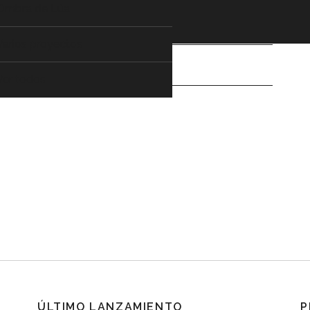
Ombra de Lúa
Varios proyectos
Ver todos
ÚLTIMO LANZAMIENTO
P